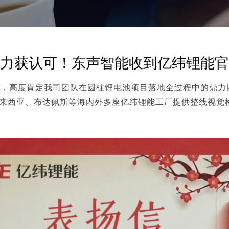
实力获认可！东声智能收到亿纬锂能官
信
，高度肯定我司团队在圆柱锂电池项目落地全过程中的鼎力协同
来西亚、布达佩斯等海内外多座亿纬锂能工厂提供整线视觉