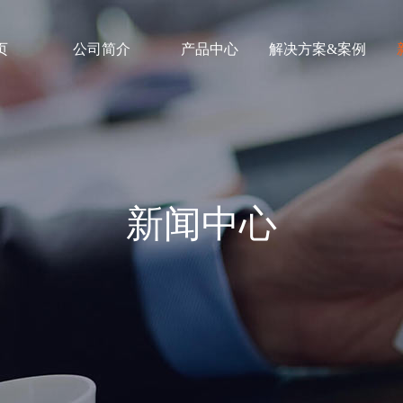
页
公司简介
产品中心
解决方案&案例
新闻中心