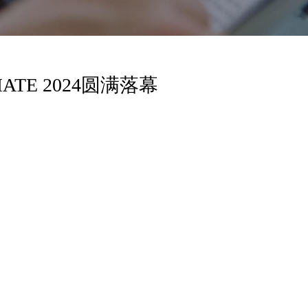
TE 2024圆满落幕