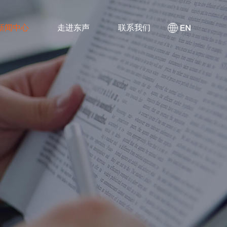
新闻中心
走进东声
联系我们