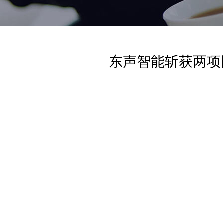
东声智能斩获两项国际